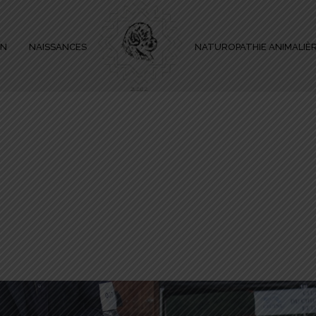
ON
NAISSANCES
NATUROPATHIE ANIMALIÈ
HOME
»
CONCOURS CHIENS DE RACE – LE DOMAINE DU