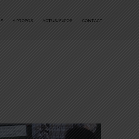
RE
A PROPOS
ACTUS/EXPOS
CONTACT
 LAC DE GRAND LIEU DANS LA COURSE !
»
IMG_5893