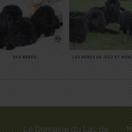
DES BÉBÉS…
Le Domaine du Lac de
SU