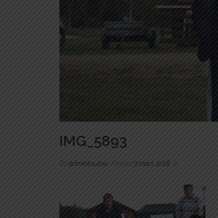
IMG_5893
By
admintoutou
Posted
3 mars 2018
In